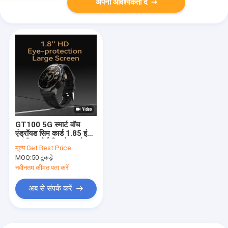
अपनी आवश्यकता दें
GT100 5G स्मार्ट वॉच
एंड्रॉयड सिम कार्ड 1.85 इंच
स्क्रीन स्पोर्ट फिटनेस ट्रैकर
मूल्य:
Get Best Price
वॉच वाटरप्रूफ
MOQ:
50 टुकड़े
नवीनतम कीमत पता करें
अब से संपर्क करें