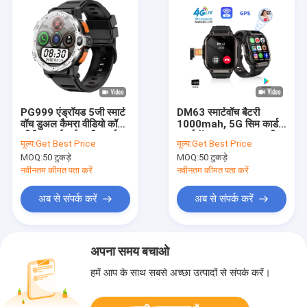
PG999 एंड्रॉयड 5जी स्मार्ट
DM63 स्मार्टवॉच बैटरी
वॉच डुअल कैमरा वीडियो कॉल
1000mah, 5G सिम कार्ड
जीपीएस वाईफाई 4जी स्मार्ट
स्मार्टवॉच AMOLED स्क्रीन
मूल्य:
Get Best Price
मूल्य:
Get Best Price
वॉच सिम कार्ड
2.13 इंच
MOQ:
50 टुकड़े
MOQ:
50 टुकड़े
नवीनतम कीमत पता करें
नवीनतम कीमत पता करें
अब से संपर्क करें
अब से संपर्क करें
अपना समय बचाओ
हमें आप के साथ सबसे अच्छा उत्पादों से संपर्क करें।