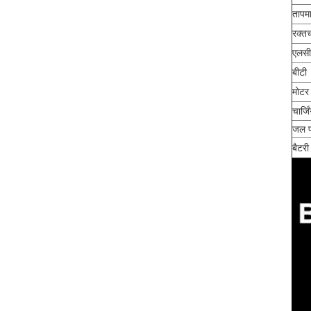
तापमा
रक्त
एलसी
बीटी
मोटर
चार्ज
जल प
बैटरी