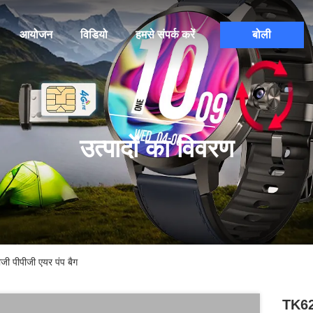
आयोजन
विडियो
हमसे संपर्क करें
बोली
उत्पादों का विवरण
सीजी पीपीजी एयर पंप बैग
TK62 ह