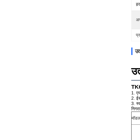
हृ
अन
प्
उत
उत
TK62
1. एय
2. ईस
3. स्
निगरा
मॉडल