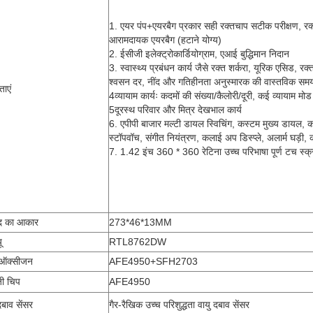
1. एयर पंप+एयरबैग प्रकार सही रक्तचाप सटीक परीक्षण, रक
आरामदायक एयरबैग (हटाने योग्य)
2. ईसीजी इलेक्ट्रोकार्डियोग्राम, एआई बुद्धिमान निदान
3. स्वास्थ्य प्रबंधन कार्य जैसे रक्त शर्करा, यूरिक एसिड,
श्वसन दर, नींद और गतिहीनता अनुस्मारक की वास्तविक सम
ताएं
4व्यायाम कार्यः कदमों की संख्या/कैलोरी/दूरी, कई व्यायाम मोड
5दूरस्थ परिवार और मित्र देखभाल कार्य
6. एपीपी बाजार मल्टी डायल स्विचिंग, कस्टम मुख्य डायल, क
स्टॉपवॉच, संगीत नियंत्रण, कलाई अप डिस्प्ले, अलार्म घड़ी, 
7. 1.42 इंच 360 * 360 रेटिना उच्च परिभाषा पूर्ण टच स्क्
ाद का आकार
273*46*13MM
ू
RTL8762DW
 ऑक्सीजन
AFE4950+SFH2703
जी चिप
AFE4950
दबाव सेंसर
गैर-रैखिक उच्च परिशुद्धता वायु दबाव सेंसर