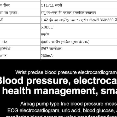
न सेंसर
CT1711 सरणी
चाप का प्रकार
वायु पंप+एयर बैग प्रकार वास्तविक रक्तचाप
डी
1.42 इंच का आईपीएस कलर स्क्रीन टीएफटी 360*360 रेट
5.0BLE
समर्थन
िंग मोड
चुंबकीय चार्जिंग (सर्किट सुरक्षा के साथ)
्रतिरोधी
IP67 जलरोधक
 क्षमता
260mAh