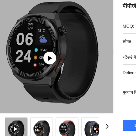
पीपीज
MOQ:
कीमत:
स्टैंडर्ड 
Deliver
भुगतान व
स