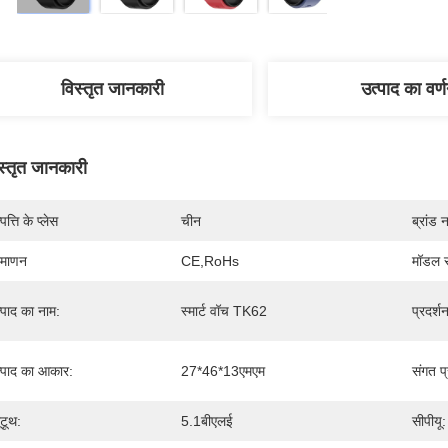
विस्तृत जानकारी
उत्पाद का वर्
स्तृत जानकारी
पत्ति के प्लेस
चीन
ब्रांड 
रमाणन
CE,RoHs
मॉडल स
्पाद का नाम:
स्मार्ट वॉच TK62
प्रदर्श
्पाद का आकार:
27*46*13एमएम
संगत प
ूटूथ:
5.1बीएलई
सीपीयू: