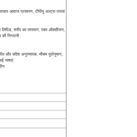
्तचाप आवाज प्रसारण, टीपीयू अल्ट्रा पतला
 रक्त लिपिड, शरीर का तापमान, रक्त ऑक्सीजन,
य की निगरानी
ॉल और संदेश अनुस्मारक, मौसम पूर्वानुमान,
कई भाषाएं
रीन