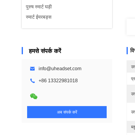
पुरुष स्मार्ट घड़ी
स्मार्ट ईयरबड्स
हमसे संपर्क करें
वि
उत्
info@uheadset.com
प्
+86 13322981018
उत
उत
अब संपर्क करें
ब्ल