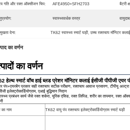
दय गति और रक्त ऑक्सीजन चिप:
AFE4950+SFH2703
बैटरी क
ुप्रयोग:
स्वास्थ्यवर्धक वस्त्र
वायुदाब
रमुखता देना:
TK62 स्वास्थ्य स्मार्ट घड़ी
, 
उच्च रक्तचाप मॉनिटर कलाई
्पाद का वर्णन
्पादों का वर्णन
 हेल्थ स्मार्ट वॉच हाई ब्लड प्रेशर मॉनिटर कलाई ईसीजी पीपीजी एयर पं
र पंप+एयरबैग प्रकार सही रक्तचाप सटीक परीक्षण, रक्तचाप आवाज प्रसारण, टीपीयू अल्ट्र
ीजी इलेक्ट्रोकार्डियोग्राम, एआई बुद्धिमान निदान
वास्थ्य प्रबंधन कार्य जैसे रक्त शर्करा, यूरिक एसिड, रक्त लिपिड, शरीर का तापमान, रक्त
नी
 का नाम
TK62 वायु पंप रक्तचाप इलेक्ट्रोकार्डियोग्राम स्मार्ट घड़ी