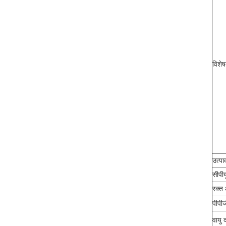
विशेष
उत्प
सीपीय
रक्त
पीपी
वायु 