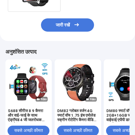
जारी रखें
अनुशंसित उत्पाद
S688 सीरीज 8 9 कैमरा
DM82 ग्लोबल वर्जन 4G
DM80 स्मार्ट वॉच सि
और वाई-फाई के साथ
स्मार्ट वॉच 1.75 इंच एमोलेड
2GB+16GB जीपी
एंड्रॉयड 4 जी जलरोधक
स्क्रीन रोटेटिंग कैमरा वीडियो
वाईफाई एपीपी डाउनल
स्मार्टवॉच
कॉल
स्मार्ट वॉच 1.43 इंच
सबसे अच्छी कीमत
सबसे अच्छी कीमत
सबसे अच्छी 