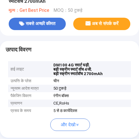
स्मार्टवॉच 2700mAh
मूल्य：Get Best Price
MOQ：50 टुकड़े
सबसे अच्छी कीमत
अब से संपर्क करें
उत्पाद विवरण
,
DM100 4G स्मार्ट घड़ी
हाई लाइट
,
बड़ी स्क्रीन स्मार्ट वॉच 4जी
बड़ी स्क्रीन स्मार्टवॉच 2700mAh
उत्पत्ति के प्लेस
चीन
न्यूनतम आदेश मात्रा
50 टुकड़े
पैकेजिंग विवरण
रंगीन बॉक्स
प्रमाणन
CE,RoHs
प्रसव के समय
5 से 8 कार्यदिवस
और देखो