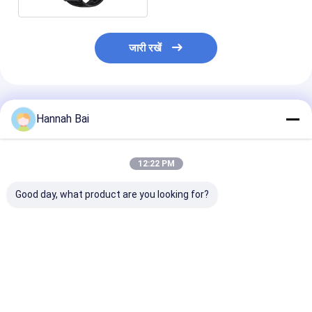
जारी रखें
अनुशंसित उत्पाद
Hannah Bai
12:22 PM
Good day, what product are you looking for?
KC86 स्मार्टवॉच 1.43 इंच
एलईडी फ्लैशलाइट के साथ
एचडी वॉच7 मिनी स्पोर्ट
1ATM जलरोधक स्मार्टवॉच
K67 स्पोर्ट स्मार्ट वॉच IP68
वॉच वायरलेस चार्जिं
स्विमिंग के लिए
वाटरप्रूफ बैरोमेट्रिक कम्पास
एमोलेड 230mAh बै
हाइटमीटर
साथ
सबसे अच्छी कीमत
सबसे अच्छी कीमत
सबसे अच्छी 