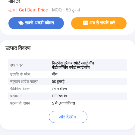
मॉनिटर
मूल्य：Get Best Price
MOQ：50 टुकड़े
सबसे अच्छी कीमत
अब से संपर्क करें
उत्पाद विवरण
,
फिटनेस ट्रैकर स्पोर्ट स्मार्ट वॉच
हाई लाइट
बीटी कॉलिंग स्पोर्ट स्मार्ट वॉच
उत्पत्ति के प्लेस
चीन
न्यूनतम आदेश मात्रा
50 टुकड़े
पैकेजिंग विवरण
रंगीन बॉक्स
प्रमाणन
CE,RoHs
प्रसव के समय
5 से 8 कार्यदिवस
और देखो