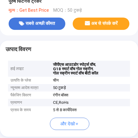
पुरुष फिटनेस ट्रैकर
मूल्य：Get Best Price
MOQ：50 टुकड़े
सबसे अच्छी कीमत
अब से संपर्क करें
उत्पाद विवरण
,
जीपीएस आउटडोर स्पोर्ट्स वॉच
हाई लाइट
,
G18 स्मार्ट वॉच गोल स्क्रीन
गोल स्क्रीन स्मार्ट वॉच बीटी कॉल
उत्पत्ति के प्लेस
चीन
न्यूनतम आदेश मात्रा
50 टुकड़े
पैकेजिंग विवरण
रंगीन बॉक्स
प्रमाणन
CE,RoHs
प्रसव के समय
5 से 8 कार्यदिवस
और देखो