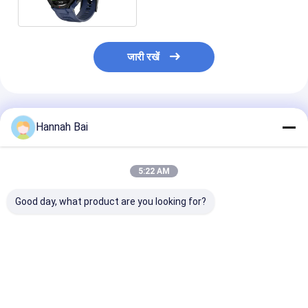
जारी रखें
अनुशंसित उत्पाद
Hannah Bai
5:22 AM
Good day, what product are you looking for?
L6 स्मार्टवॉच जिंक मिश्र धातु
DM58 स्मार्ट वॉच जिसमें
DM76 2025 आउ
हृदय गति निगरानी उत्तर कॉल
1.43" AMOLED डिस्प्ले
जीपीएस स्मार्ट घड़ी 
मासिक धर्म चक्र प्रबंधन
और 170 स्पोर्ट्स मोड हैं
एमोलेड डिस्प्ले और 
महिलाओं के आईपीएस डिस्प्ले
वाटरप्रूफ के साथ
IP67 जलरोधक
सबसे अच्छी कीमत
सबसे अच्छी कीमत
सबसे अच्छी 