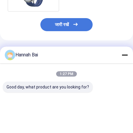
जारी रखें
अनुशंसित उत्पाद
Hannah Bai
1:27 PM
Good day, what product are you looking for?
KC86 स्मार्टवॉच 1.43 इंच
एलईडी फ्लैशलाइट के साथ
एचडी वॉच7 मिनी स्पोर्ट
1ATM जलरोधक स्मार्टवॉच
K67 स्पोर्ट स्मार्ट वॉच IP68
वॉच वायरलेस चार्जिं
स्विमिंग के लिए
वाटरप्रूफ बैरोमेट्रिक कम्पास
एमोलेड 230mAh बै
हाइटमीटर
साथ
सबसे अच्छी कीमत
सबसे अच्छी कीमत
सबसे अच्छी 