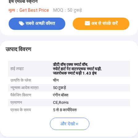
इंच एमोल्ड स्क्रीन
मूल्य：Get Best Price
MOQ：50 टुकड़े
सबसे अच्छी कीमत
अब से संपर्क करें
उत्पाद विवरण
,
डीटी वॉच एक्स स्मार्ट वॉच
हाई लाइट
,
स्पोर्ट हार्ट रेट वाटरप्रूफ स्मार्ट घड़ी
जलरोधक स्मार्ट घड़ी 1.43 इंच
उत्पत्ति के प्लेस
चीन
न्यूनतम आदेश मात्रा
50 टुकड़े
पैकेजिंग विवरण
रंगीन बॉक्स
प्रमाणन
CE,RoHs
प्रसव के समय
5 से 8 कार्यदिवस
और देखो