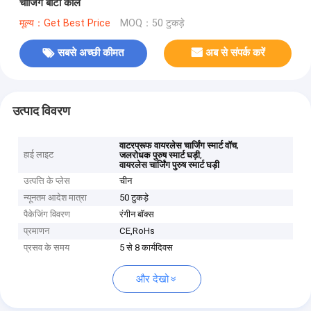
चार्जिंग बीटी कॉल
मूल्य：Get Best Price
MOQ：50 टुकड़े
सबसे अच्छी कीमत
अब से संपर्क करें
उत्पाद विवरण
,
वाटरप्रूफ वायरलेस चार्जिंग स्मार्ट वॉच
हाई लाइट
,
जलरोधक पुरुष स्मार्ट घड़ी
वायरलेस चार्जिंग पुरुष स्मार्ट घड़ी
उत्पत्ति के प्लेस
चीन
न्यूनतम आदेश मात्रा
50 टुकड़े
पैकेजिंग विवरण
रंगीन बॉक्स
प्रमाणन
CE,RoHs
प्रसव के समय
5 से 8 कार्यदिवस
और देखो