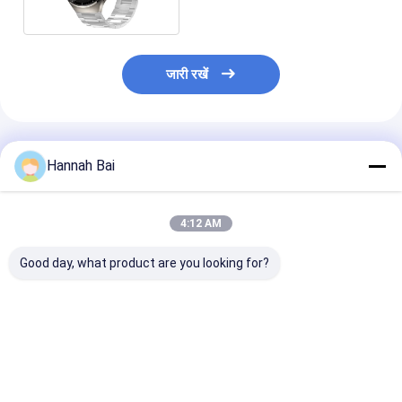
जारी रखें
अनुशंसित उत्पाद
Hannah Bai
4:12 AM
Good day, what product are you looking for?
DM50 पुरुष स्मार्ट घड़ी
HD गोल स्क्रीन SK27
NX1 PRO 1.43 इ
AMOLED डिस्प्ले BT कॉल
स्मार्ट वॉच 1.58 इंच पुरुष
AMOLED स्मार्ट वॉच 
स्मार्ट घड़ी संगीत प्लेयर के
फिटनेस ट्रैकर वॉच
के लिए जिंक मिश्र ध
साथ
वाटरप्रूफ IP68
स्टेनलेस स्टील BT
सबसे अच्छी कीमत
सबसे अच्छी कीमत
सबसे अच्छी 