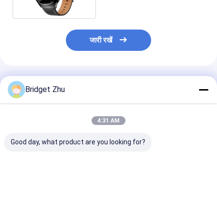
जारी रखें
अनुशंसित उत्पाद
Bridget Zhu
4:31 AM
Good day, what product are you looking for?
KC86 स्मार्टवॉच 1.43 इंच
एलईडी फ्लैशलाइट के साथ
एचडी वॉच7 मिनी स्पोर्ट
1ATM जलरोधक स्मार्टवॉच
K67 स्पोर्ट स्मार्ट वॉच IP68
वॉच वायरलेस चार्जिं
स्विमिंग के लिए
वाटरप्रूफ बैरोमेट्रिक कम्पास
एमोलेड 230mAh बै
हाइटमीटर
साथ
सबसे अच्छी कीमत
सबसे अच्छी कीमत
सबसे अच्छी 