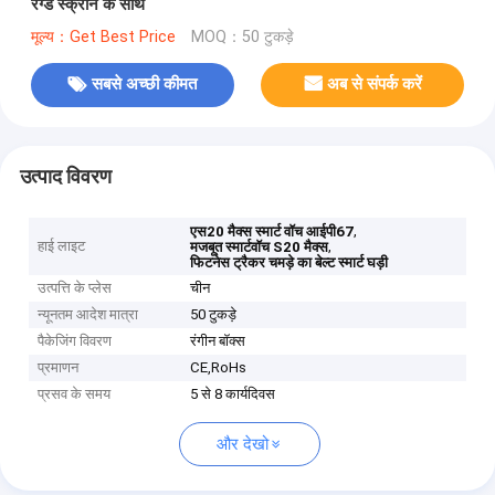
रैग्ड स्क्रीन के साथ
मूल्य：Get Best Price
MOQ：50 टुकड़े
सबसे अच्छी कीमत
अब से संपर्क करें
उत्पाद विवरण
,
एस20 मैक्स स्मार्ट वॉच आईपी67
हाई लाइट
,
मजबूत स्मार्टवॉच S20 मैक्स
फिटनेस ट्रैकर चमड़े का बेल्ट स्मार्ट घड़ी
उत्पत्ति के प्लेस
चीन
न्यूनतम आदेश मात्रा
50 टुकड़े
पैकेजिंग विवरण
रंगीन बॉक्स
प्रमाणन
CE,RoHs
प्रसव के समय
5 से 8 कार्यदिवस
और देखो