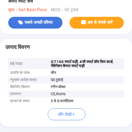
कैमरा स्मार्ट वॉच
मूल्य：Get Best Price
MOQ：50 टुकड़े
सबसे अच्छी कीमत
अब से संपर्क करें
उत्पाद विवरण
,
,
GT100 स्मार्ट घड़ी
4जी स्मार्ट वॉच सिम कार्ड
हाई लाइट
नेविगेशन कैमरा स्मार्ट घड़ी
उत्पत्ति के प्लेस
चीन
न्यूनतम आदेश मात्रा
50 टुकड़े
पैकेजिंग विवरण
रंगीन बॉक्स
प्रमाणन
CE,RoHs
प्रसव के समय
5 से 8 कार्यदिवस
और देखो