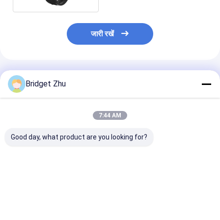
जारी रखें
अनुशंसित उत्पाद
Bridget Zhu
7:44 AM
Good day, what product are you looking for?
S688 सीरीज 8 9 कैमरा
DM82 ग्लोबल वर्जन 4G
DM80 स्मार्ट वॉच सि
और वाई-फाई के साथ
स्मार्ट वॉच 1.75 इंच एमोलेड
2GB+16GB जीपी
एंड्रॉयड 4 जी जलरोधक
स्क्रीन रोटेटिंग कैमरा वीडियो
वाईफाई एपीपी डाउनल
स्मार्टवॉच
कॉल
स्मार्ट वॉच 1.43 इंच
सबसे अच्छी कीमत
सबसे अच्छी कीमत
सबसे अच्छी 