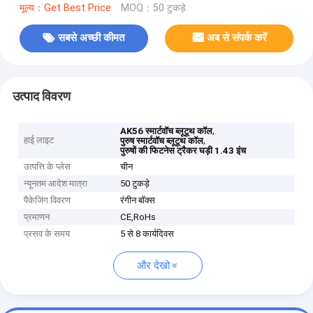
मूल्य：Get Best Price
MOQ：50 टुकड़े
सबसे अच्छी कीमत
अब से संपर्क करें
उत्पाद विवरण
,
AK56 स्मार्टवॉच ब्लूटूथ कॉल
हाई लाइट
,
पुरुष स्मार्टवॉच ब्लूटूथ कॉल
पुरुषों की फिटनेस ट्रैकर घड़ी 1.43 इंच
उत्पत्ति के प्लेस
चीन
न्यूनतम आदेश मात्रा
50 टुकड़े
पैकेजिंग विवरण
रंगीन बॉक्स
प्रमाणन
CE,RoHs
प्रसव के समय
5 से 8 कार्यदिवस
और देखो