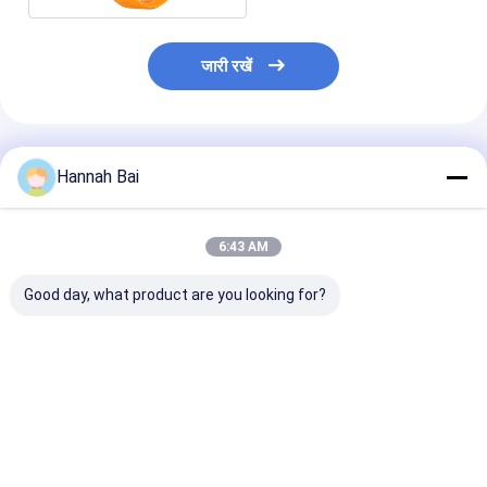
जारी रखें
अनुशंसित उत्पाद
Hannah Bai
6:43 AM
Good day, what product are you looking for?
DM50 पुरुष स्मार्ट घड़ी
HD गोल स्क्रीन SK27
एस20 मैक्स बिजनेस मे
AMOLED डिस्प्ले BT कॉल
स्मार्ट वॉच 1.58 इंच पुरुष
वॉच 1.62-इंच स्क्र
स्मार्ट घड़ी संगीत प्लेयर के
फिटनेस ट्रैकर वॉच
वाटरप्रूफ वायरलेस चा
साथ
वाटरप्रूफ IP68
बीटी कॉल
सबसे अच्छी कीमत
सबसे अच्छी कीमत
सबसे अच्छी 