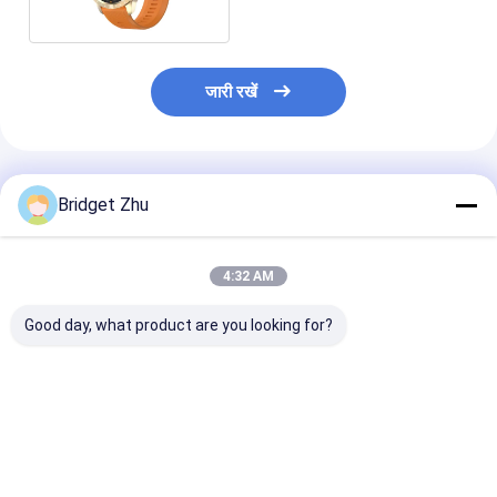
जारी रखें
अनुशंसित उत्पाद
Bridget Zhu
4:32 AM
Good day, what product are you looking for?
DM50 पुरुष स्मार्ट घड़ी
HD गोल स्क्रीन SK27
एस20 मैक्स बिजनेस मे
AMOLED डिस्प्ले BT कॉल
स्मार्ट वॉच 1.58 इंच पुरुष
वॉच 1.62-इंच स्क्र
स्मार्ट घड़ी संगीत प्लेयर के
फिटनेस ट्रैकर वॉच
वाटरप्रूफ वायरलेस चा
साथ
वाटरप्रूफ IP68
बीटी कॉल
सबसे अच्छी कीमत
सबसे अच्छी कीमत
सबसे अच्छी 