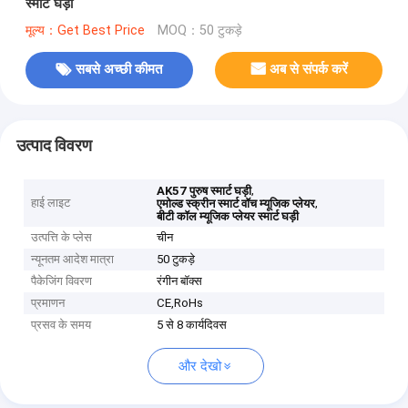
स्मार्ट घड़ी
मूल्य：Get Best Price
MOQ：50 टुकड़े
सबसे अच्छी कीमत
अब से संपर्क करें
उत्पाद विवरण
,
AK57 पुरुष स्मार्ट घड़ी
हाई लाइट
,
एमोल्ड स्क्रीन स्मार्ट वॉच म्यूजिक प्लेयर
बीटी कॉल म्यूजिक प्लेयर स्मार्ट घड़ी
उत्पत्ति के प्लेस
चीन
न्यूनतम आदेश मात्रा
50 टुकड़े
पैकेजिंग विवरण
रंगीन बॉक्स
प्रमाणन
CE,RoHs
प्रसव के समय
5 से 8 कार्यदिवस
और देखो