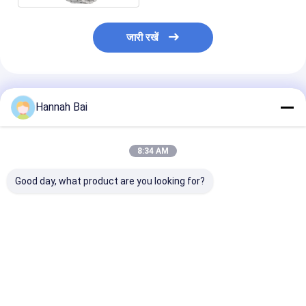
जारी रखें
अनुशंसित उत्पाद
Hannah Bai
8:34 AM
Good day, what product are you looking for?
S28 स्मार्ट वॉच चुंबकीय
1.49 इंच स्वास्थ्य स्मार्ट घड़ी
F320 लेजर हेल्थ स्म
चार्जिंग 1.39 इंच स्मार्ट वॉच
E800 हृदय गति स्वास्थ्य
आपातकालीन एसओए
रक्तचाप और हृदय गति के लिए
निगरानी शरीर का तापमान
एसिड लिपिड निगरानी 
स्मार्ट घड़ी
देखभाल
सबसे अच्छी कीमत
सबसे अच्छी कीमत
सबसे अच्छी 